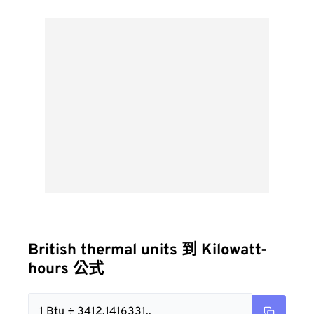
British thermal units 到 Kilowatt-
hours 公式
1 Btu ÷ 3412.1416331..