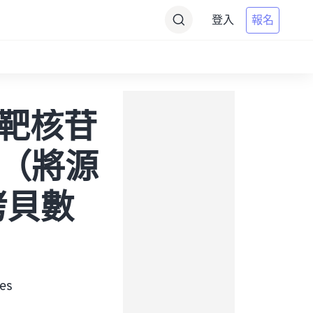
登入
報名
 到靶核苷
轉換（將源
拷貝數
es