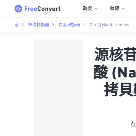
轉變
壓縮
家
單位轉換器
長度 轉換器
Cm 到 Nautical miles
源核苷酸
酸 (N
拷貝
在