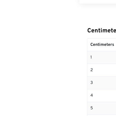
Centimet
Centimeters
1
2
3
4
5