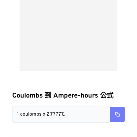
Coulombs 到 Ampere-hours 公式
1 coulombs x 2.77777..