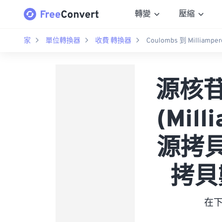
轉變
壓縮
家
單位轉換器
收費 轉換器
Coulombs 到 Milliamper
源核苷
(Mil
源拷貝
拷貝數
在下