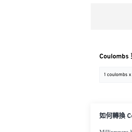
Coulombs 
1 coulombs 
如何轉換 Cou