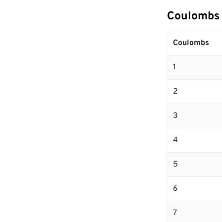
Coulombs
Coulombs
1
2
3
4
5
6
7