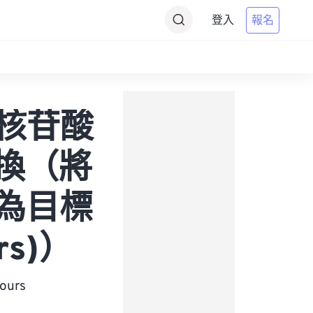
登入
報名
靶核苷酸
的轉換（將
換為目標
rs)）
urs