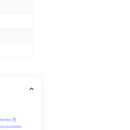
ulombs 到
rocoulombs