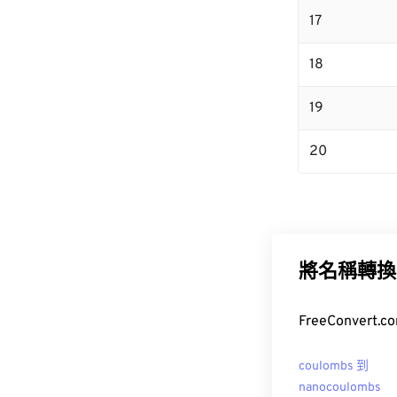
17
18
19
20
將名稱轉換
FreeConver
coulombs 到
nanocoulombs