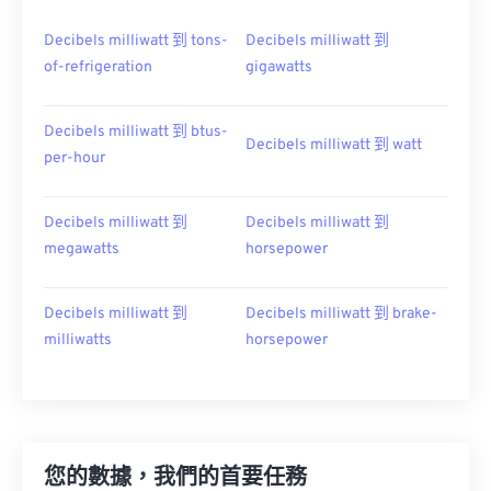
Decibels milliwatt 到 tons-
Decibels milliwatt 到
of-refrigeration
gigawatts
Decibels milliwatt 到 btus-
Decibels milliwatt 到 watt
per-hour
Decibels milliwatt 到
Decibels milliwatt 到
megawatts
horsepower
Decibels milliwatt 到
Decibels milliwatt 到 brake-
milliwatts
horsepower
您的數據，我們的首要任務