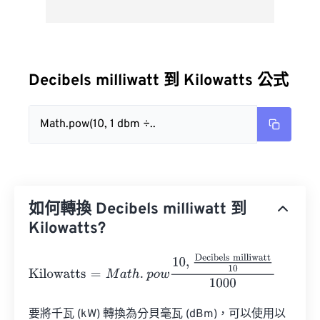
Decibels milliwatt 到 Kilowatts 公式
Math.pow(10, 1 dbm ÷..
如何轉換 Decibels milliwatt 到
Kilowatts?
Kilowatts
=
M
a
t
h
.
p
o
w
10
,
Decibels milliwatt
10
1000
要將千瓦 (kW) 轉換為分貝毫瓦 (dBm)，可以使用以