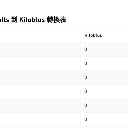
olts 到 Kilobtus 轉換表
s
Kilobtus
0
0
0
0
0
0