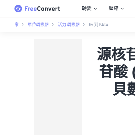
轉變
壓縮
家
單位轉換器
活力 轉換器
Ev 到 Kbtu
源核苷酸
苷酸 
貝數