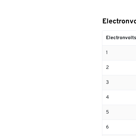
Electronv
Electronvolt
1
2
3
4
5
6