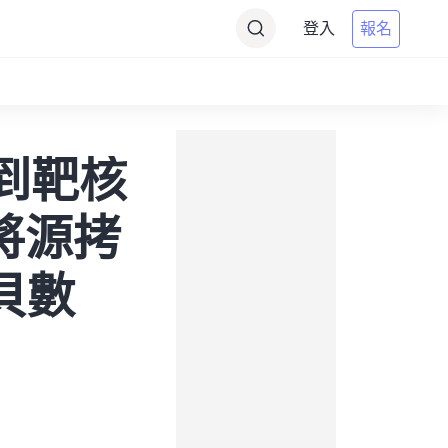
登入
報名
) 到靶核
（將源拷
拷貝數