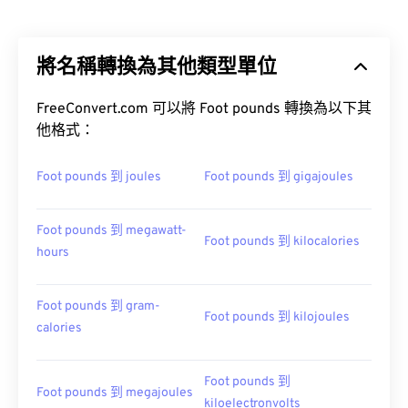
將名稱轉換為其他類型單位
FreeConvert.com 可以將 Foot pounds 轉換為以下其
他格式：
Foot pounds 到 joules
Foot pounds 到 gigajoules
Foot pounds 到 megawatt-
Foot pounds 到 kilocalories
hours
Foot pounds 到 gram-
Foot pounds 到 kilojoules
calories
Foot pounds 到
Foot pounds 到 megajoules
kiloelectronvolts