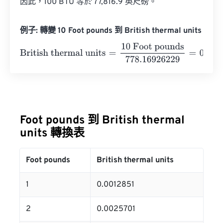
因此，100 BTU 等於 77,816.9 英尺磅。
例子: 轉變 10 Foot pounds 到 British thermal units
British thermal units
=
10 Foot pounds
778.16926229
=
0.0
Foot pounds 到 British thermal
units 轉換表
Foot pounds
British thermal units
1
0.0012851
2
0.0025701