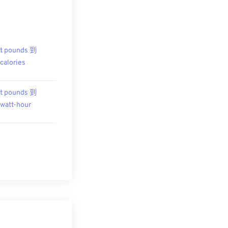
t pounds 到
ocalories
t pounds 到
owatt-hour