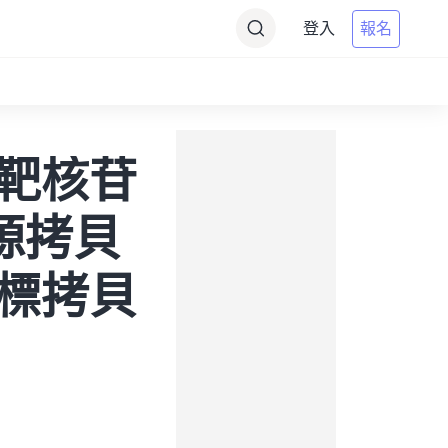
登入
報名
 到靶核苷
將源拷貝
為目標拷貝