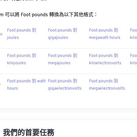
t.com 可以將 Foot pounds 轉換為以下其他格式：
Foot pounds 到
Foot pounds 到
Foot pounds 到
Foo
tu
joules
gigajoules
megawatt-hours
kil
Foot pounds 到
Foot pounds 到
Foot pounds 到
Foo
kilojoules
megajoules
kiloelectronvolts
kil
Foot pounds 到 watt-
Foot pounds 到
Foot pounds 到
v
hours
gigaelectronvolts
megaelectronvolts
，我們的首要任務