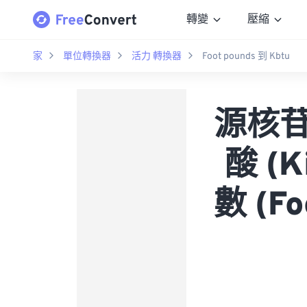
轉變
壓縮
家
單位轉換器
活力 轉換器
Foot pounds 到 Kbtu
源核苷酸
酸 (
數 (F