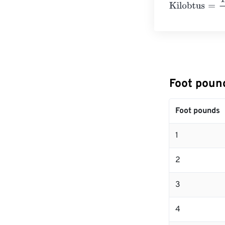
Kilobtus
=
10 Fo
Foot pou
Foot pounds
1
2
3
4