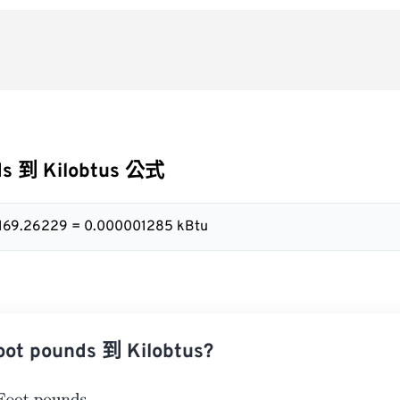
ds 到 Kilobtus 公式
778169.26229 = 0.000001285 kBtu
t pounds 到 Kilobtus?