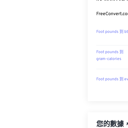
FreeConver
Foot pounds 到 b
Foot pounds 到
gram-calories
Foot pounds 到 e
您的數據