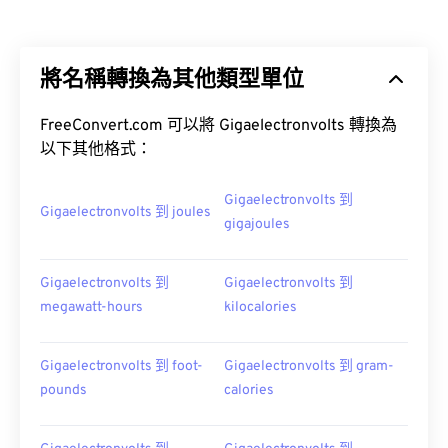
將名稱轉換為其他類型單位
FreeConvert.com 可以將 Gigaelectronvolts 轉換為
以下其他格式：
Gigaelectronvolts 到
Gigaelectronvolts 到 joules
gigajoules
Gigaelectronvolts 到
Gigaelectronvolts 到
megawatt-hours
kilocalories
Gigaelectronvolts 到 foot-
Gigaelectronvolts 到 gram-
pounds
calories