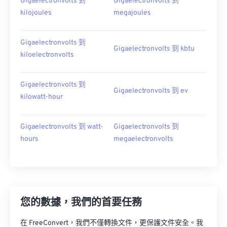
Gigaelectronvolts 到
Gigaelectronvolts 到
kilojoules
megajoules
Gigaelectronvolts 到
Gigaelectronvolts 到 kbtu
kiloelectronvolts
Gigaelectronvolts 到
Gigaelectronvolts 到 ev
kilowatt-hour
Gigaelectronvolts 到 watt-
Gigaelectronvolts 到
hours
megaelectronvolts
您的數據，我們的首要任務
在 FreeConvert，我們不僅轉換文件，更保護文件安全。我