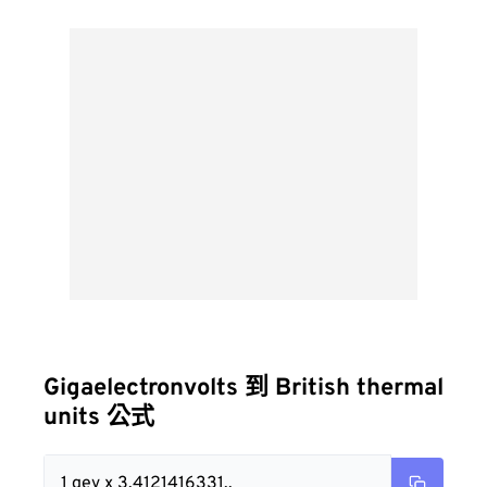
Gigaelectronvolts 到 British thermal
units 公式
1 gev x 3.4121416331..