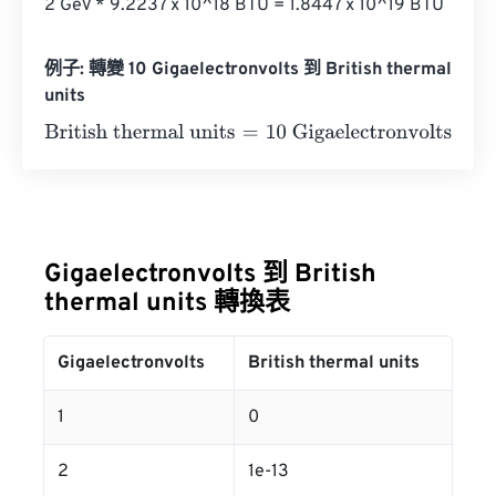
2 GeV * 9.2237 x 10^18 BTU = 1.8447 x 10^19 BTU
例子: 轉變 10 Gigaelectronvolts 到 British thermal
units
British thermal units
=
10 Gigaelectronvolts
×
3.412141633
Gigaelectronvolts 到 British
thermal units 轉換表
Gigaelectronvolts
British thermal units
1
0
2
1e-13