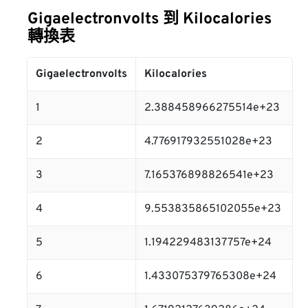
Gigaelectronvolts 到 Kilocalories
轉換表
Gigaelectronvolts
Kilocalories
1
2.388458966275514e+23
2
4.776917932551028e+23
3
7.165376898826541e+23
4
9.553835865102055e+23
5
1.194229483137757e+24
6
1.433075379765308e+24