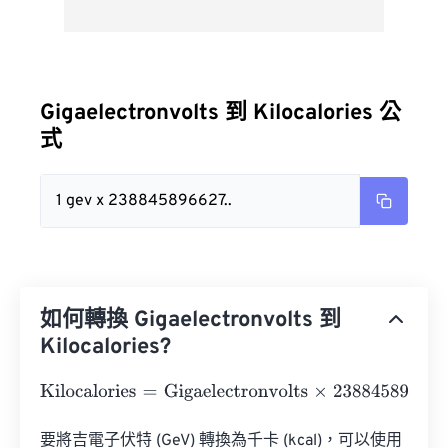
Gigaelectronvolts 到 Kilocalories 公
式
1 gev x 238845896627..
如何轉換 Gigaelectronvolts 到
Kilocalories?
Kilocalories
=
Gigaelectronvolts
×
238845896627551400
要將吉電子伏特 (GeV) 轉換為千卡 (kcal)，可以使用