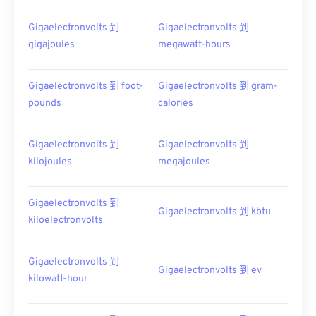
Gigaelectronvolts 到
Gigaelectronvolts 到
gigajoules
megawatt-hours
Gigaelectronvolts 到 foot-
Gigaelectronvolts 到 gram-
pounds
calories
Gigaelectronvolts 到
Gigaelectronvolts 到
kilojoules
megajoules
Gigaelectronvolts 到
Gigaelectronvolts 到 kbtu
kiloelectronvolts
Gigaelectronvolts 到
Gigaelectronvolts 到 ev
kilowatt-hour