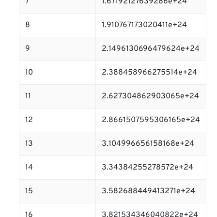
7
1.67192127639286e+24
8
1.910767173020411e+24
9
2.1496130696479624e+24
10
2.388458966275514e+24
11
2.627304862903065e+24
12
2.8661507595306165e+24
13
3.104996656158168e+24
14
3.34384255278572e+24
15
3.582688449413271e+24
16
3.821534346040822e+24