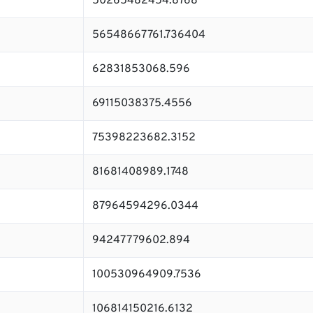
50265482454.8768
56548667761.736404
62831853068.596
69115038375.4556
75398223682.3152
81681408989.1748
87964594296.0344
94247779602.894
100530964909.7536
106814150216.6132