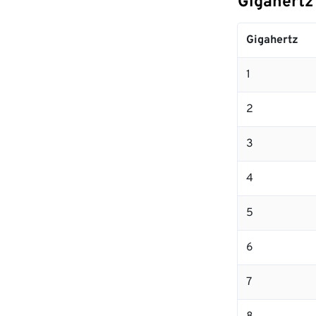
Gigahert
Gigahertz
1
2
3
4
5
6
7