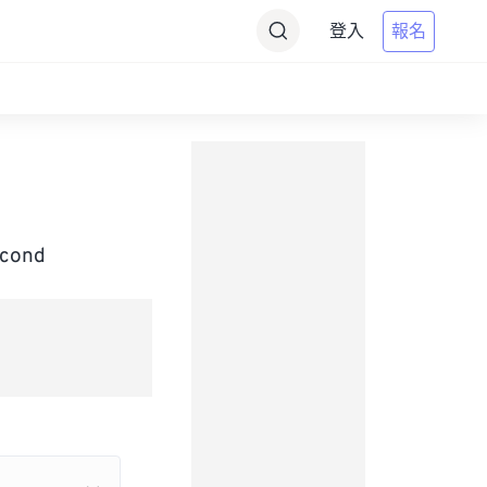
登入
報名
ond