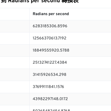
z 到 Radians per second 轉換表
Radians per second
6283185306.8596
12566370613.7192
18849555920.5788
25132741227.4384
31415926534.298
37699111841.1576
43982297148.0172