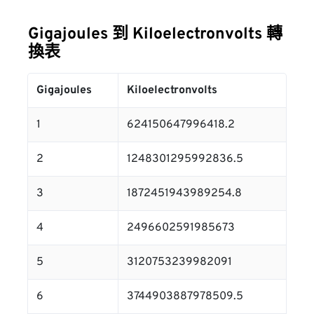
Gigajoules 到 Kiloelectronvolts 轉
換表
Gigajoules
Kiloelectronvolts
1
624150647996418.2
2
1248301295992836.5
3
1872451943989254.8
4
2496602591985673
5
3120753239982091
6
3744903887978509.5