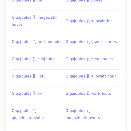
Gigajoules 到 btu
Gigajoules 到 joules
Gigajoules 到 megawatt-
Gigajoules 到 kilocalories
hours
Gigajoules 到 foot-pounds
Gigajoules 到 gram-calories
Gigajoules 到 kilojoules
Gigajoules 到 megajoules
Gigajoules 到 kbtu
Gigajoules 到 kilowatt-hour
Gigajoules 到 ev
Gigajoules 到 watt-hours
Gigajoules 到
Gigajoules 到
gigaelectronvolts
megaelectronvolts