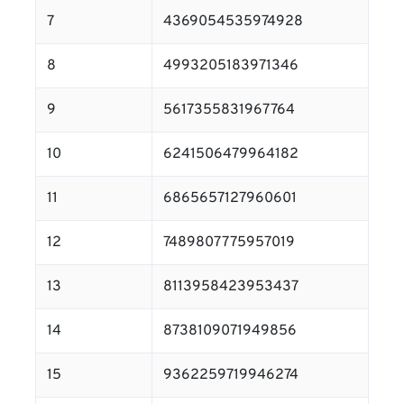
7
4369054535974928
8
4993205183971346
9
5617355831967764
10
6241506479964182
11
6865657127960601
12
7489807775957019
13
8113958423953437
14
8738109071949856
15
9362259719946274