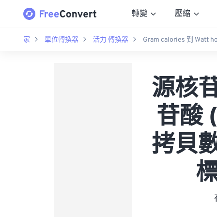
轉變
壓縮
家
單位轉換器
活力 轉換器
Gram calories 到 Watt h
源核苷酸
苷酸 
拷貝數 
標