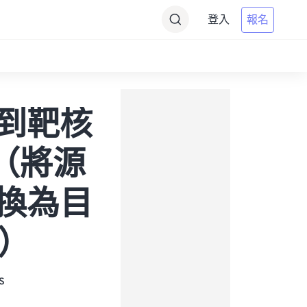
登入
報名
) 到靶核
換（將源
 轉換為目
)）
s