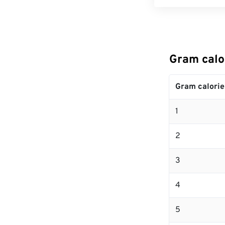
Gram cal
Gram calorie
1
2
3
4
5