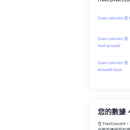
FreeConvert
Gram calories 到 
Gram calories 到
foot-pounds
Gram calories 到
kilowatt-hour
您的數據
在 FreeCon