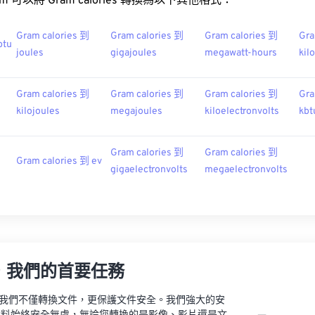
.com 可以將 Gram calories 轉換為以下其他格式：
Gram calories 到
Gram calories 到
Gram calories 到
Gra
btu
joules
gigajoules
megawatt-hours
kil
Gram calories 到
Gram calories 到
Gram calories 到
Gra
kilojoules
megajoules
kiloelectronvolts
kbt
Gram calories 到
Gram calories 到
Gram calories 到 ev
gigaelectronvolts
megaelectronvolts
，我們的首要任務
vert，我們不僅轉換文件，更保護文件安全。我們強大的安