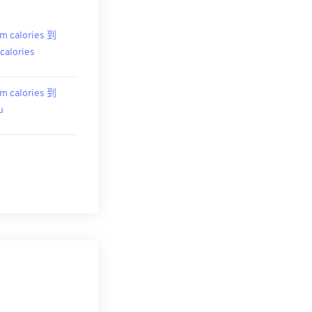
m calories 到
ocalories
m calories 到
u