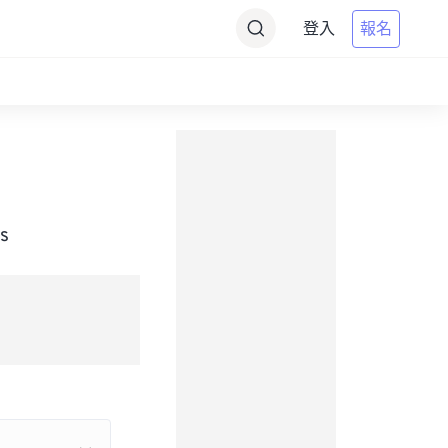
登入
報名
s