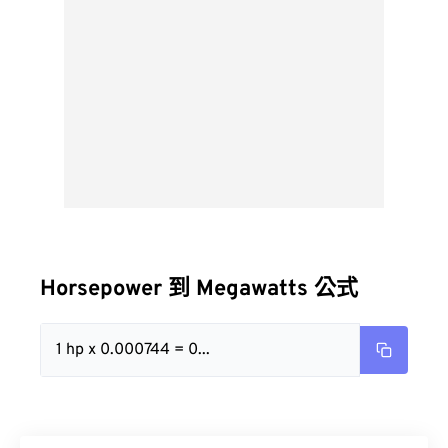
Horsepower 到 Megawatts 公式
1 hp x 0.000744 = 0...