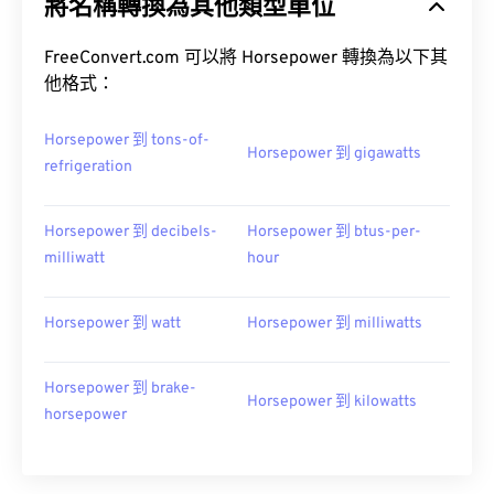
將名稱轉換為其他類型單位
FreeConvert.com 可以將 Horsepower 轉換為以下其
他格式：
Horsepower 到 tons-of-
Horsepower 到 gigawatts
refrigeration
Horsepower 到 decibels-
Horsepower 到 btus-per-
milliwatt
hour
Horsepower 到 watt
Horsepower 到 milliwatts
Horsepower 到 brake-
Horsepower 到 kilowatts
horsepower