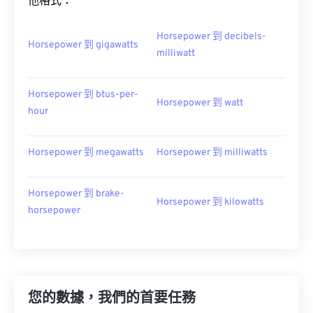
他格式：
Horsepower 到 decibels-
Horsepower 到 gigawatts
milliwatt
Horsepower 到 btus-per-
Horsepower 到 watt
hour
Horsepower 到 megawatts
Horsepower 到 milliwatts
Horsepower 到 brake-
Horsepower 到 kilowatts
horsepower
您的數據，我們的首要任務