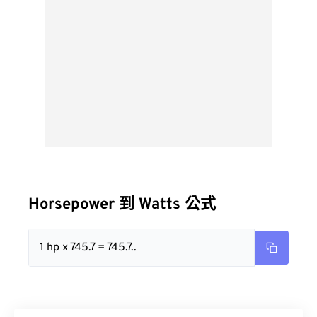
Horsepower 到 Watts 公式
1 hp x 745.7 = 745.7..