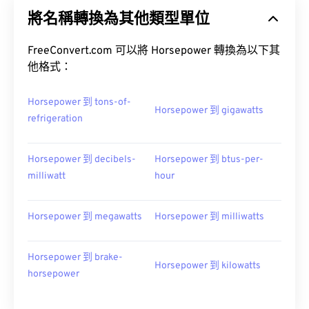
將名稱轉換為其他類型單位
FreeConvert.com 可以將 Horsepower 轉換為以下其
他格式：
Horsepower 到 tons-of-
Horsepower 到 gigawatts
refrigeration
Horsepower 到 decibels-
Horsepower 到 btus-per-
milliwatt
hour
Horsepower 到 megawatts
Horsepower 到 milliwatts
Horsepower 到 brake-
Horsepower 到 kilowatts
horsepower