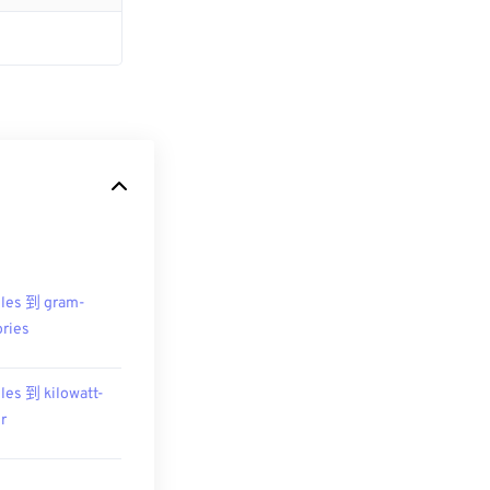
les 到 gram-
ories
les 到 kilowatt-
r