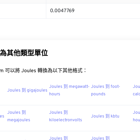
0.0047769
為其他類型單位
t.com 可以將 Joules 轉換為以下其他格式：
Joules 到 megawatt-
Joules 到 foot-
Jou
Joules 到 gigajoules
hours
pounds
cal
Joules 到
Joules 到
Jou
les
Joules 到 kbtu
megajoules
kiloelectronvolts
hou
Joules 到
Joules 到