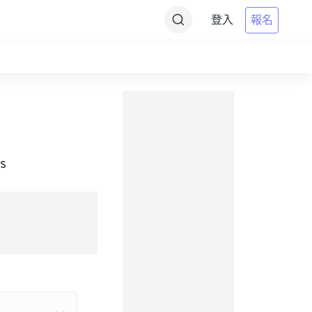
登入
報名
s