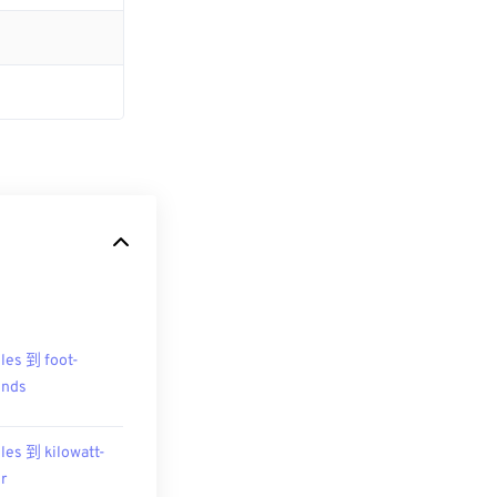
les 到 foot-
unds
les 到 kilowatt-
r