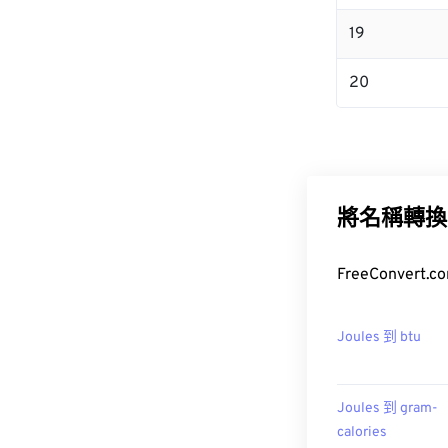
19
20
將名稱轉換
FreeConver
Joules 到 btu
Joules 到 gram-
calories