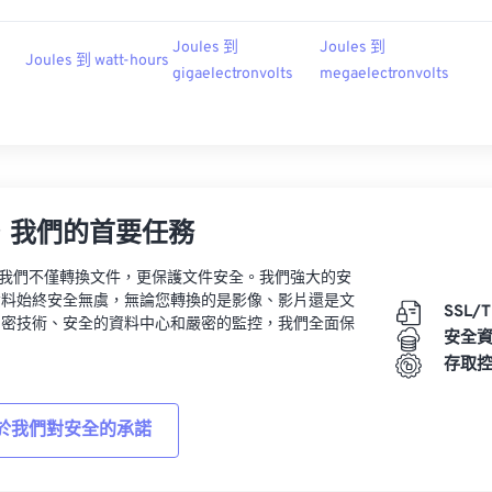
Joules 到
Joules 到
Joules 到 watt-hours
gigaelectronvolts
megaelectronvolts
，我們的首要任務
vert，我們不僅轉換文件，更保護文件安全。我們強大的安
資料始終安全無虞，無論您轉換的是影像、影片還是文
SSL/
加密技術、安全的資料中心和嚴密的監控，我們全面保
安全
。
存取
於我們對安全的承諾