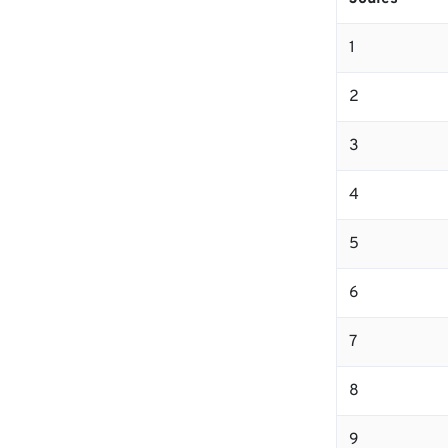
1
2
3
4
5
6
7
8
9