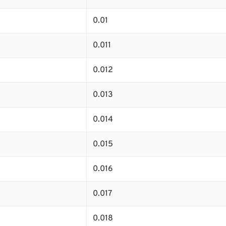
0.01
0.011
0.012
0.013
0.014
0.015
0.016
0.017
0.018