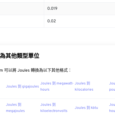
0.019
0.02
為其他類型單位
t.com 可以將 Joules 轉換為以下其他格式：
Joules 到 megawatt-
Joules 到
Jou
Joules 到 gigajoules
hours
kilocalories
po
Joules 到
Joules 到
Jou
Joules 到 kbtu
megajoules
kiloelectronvolts
hou