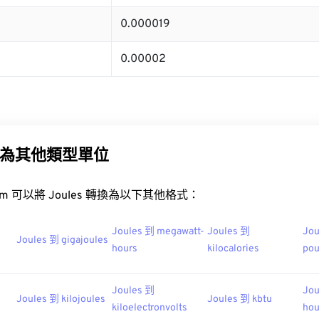
0.000019
0.00002
為其他類型單位
t.com 可以將 Joules 轉換為以下其他格式：
Joules 到 megawatt-
Joules 到
Jou
Joules 到 gigajoules
hours
kilocalories
po
Joules 到
Jou
Joules 到 kilojoules
Joules 到 kbtu
kiloelectronvolts
hou