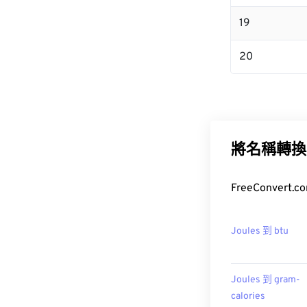
19
20
將名稱轉換
FreeConver
Joules 到 btu
Joules 到 gram-
calories