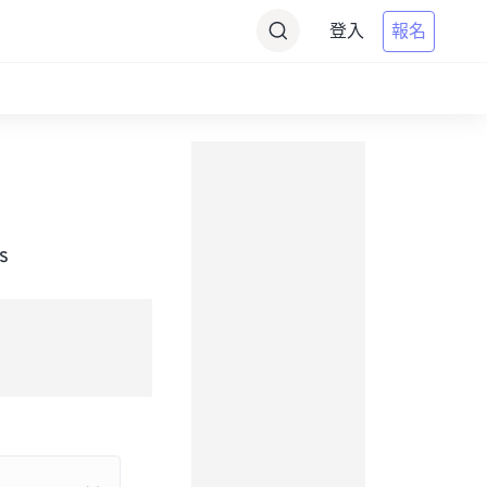
登入
報名
s