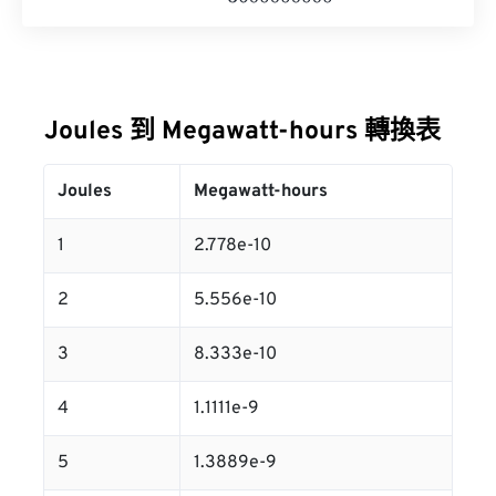
Joules 到 Megawatt-hours 轉換表
Joules
Megawatt-hours
1
2.778e-10
2
5.556e-10
3
8.333e-10
4
1.1111e-9
5
1.3889e-9