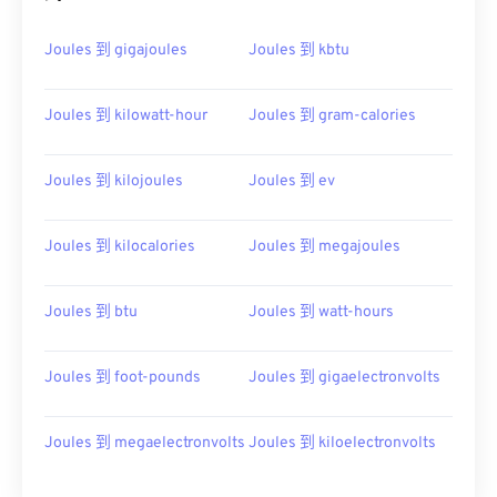
Joules 到 gigajoules
Joules 到 kbtu
Joules 到 kilowatt-hour
Joules 到 gram-calories
Joules 到 kilojoules
Joules 到 ev
Joules 到 kilocalories
Joules 到 megajoules
Joules 到 btu
Joules 到 watt-hours
Joules 到 foot-pounds
Joules 到 gigaelectronvolts
Joules 到 megaelectronvolts
Joules 到 kiloelectronvolts