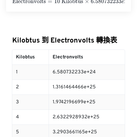
Electronvolts
=
10 Kilobtus
×
6.580732233
e
24
=
6.58073
Kilobtus 到 Electronvolts 轉換表
Kilobtus
Electronvolts
1
6.580732233e+24
2
1.3161464466e+25
3
1.9742196699e+25
4
2.6322928932e+25
5
3.2903661165e+25