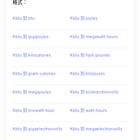
格式：
Kbtu 到 btu
Kbtu 到 joules
Kbtu 到 gigajoules
Kbtu 到 megawatt-hours
Kbtu 到 kilocalories
Kbtu 到 foot-pounds
Kbtu 到 gram-calories
Kbtu 到 kilojoules
Kbtu 到 megajoules
Kbtu 到 kiloelectronvolts
Kbtu 到 kilowatt-hour
Kbtu 到 watt-hours
Kbtu 到 gigaelectronvolts
Kbtu 到 megaelectronvolts