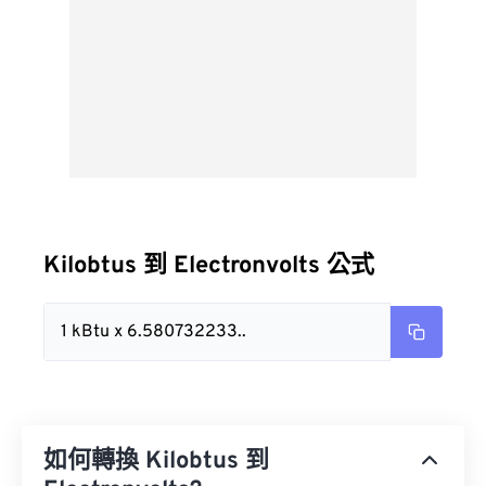
Kilobtus 到 Electronvolts 公式
1 kBtu x 6.580732233..
如何轉換 Kilobtus 到