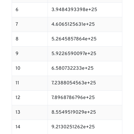
6
3.9484393398e+25
7
4.6065125631e+25
8
5.2645857864e+25
9
5.9226590097e+25
10
6.580732233e+25
11
7.2388054563e+25
12
7.8968786796e+25
13
8.5549519029e+25
14
9.2130251262e+25