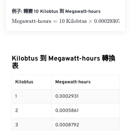
例子: 轉變 10 Kilobtus 到 Megawatt-hours
Megawatt-hours
=
10 Kilobtus
×
0.0002930711
=
0.002930
Kilobtus 到 Megawatt-hours 轉換
表
Kilobtus
Megawatt-hours
1
0.0002931
2
0.0005861
3
0.0008792