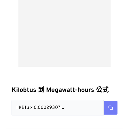
Kilobtus 到 Megawatt-hours 公式
1 kBtu x 0.000293071..