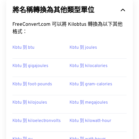
將名稱轉換為其他類型單位
FreeConvert.com 可以將 Kilobtus 轉換為以下其他
格式：
Kbtu 到 btu
Kbtu 到 joules
Kbtu 到 gigajoules
Kbtu 到 kilocalories
Kbtu 到 foot-pounds
Kbtu 到 gram-calories
Kbtu 到 kilojoules
Kbtu 到 megajoules
Kbtu 到 kiloelectronvolts
Kbtu 到 kilowatt-hour