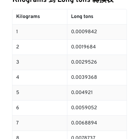
Kilograms 到 Long tons 轉換表
Kilograms
Long tons
1
0.0009842
2
0.0019684
3
0.0029526
4
0.0039368
5
0.004921
6
0.0059052
7
0.0068894
8
0.0078737