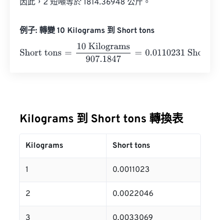
因此，2 短噸等於 1814.36948 公斤。
例子: 轉變 10 Kilograms 到 Short tons
Short tons
=
10 Kilograms
907.1847
=
0.0110231
Short tons
Kilograms 到 Short tons 轉換表
Kilograms
Short tons
1
0.0011023
2
0.0022046
3
0.0033069