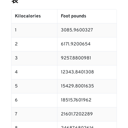
表
Kilocalories
Foot pounds
1
3085.9600327
2
6171.9200654
3
9257.8800981
4
12343.8401308
5
15429.8001635
6
18515.7601962
7
21601.7202289