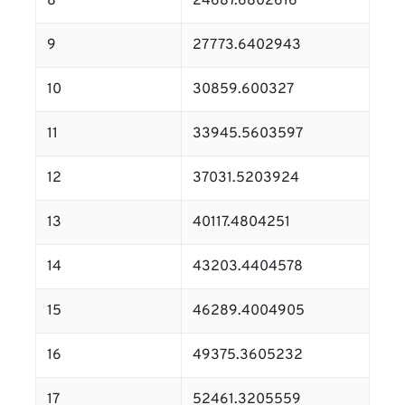
8
24687.6802616
9
27773.6402943
10
30859.600327
11
33945.5603597
12
37031.5203924
13
40117.4804251
14
43203.4404578
15
46289.4004905
16
49375.3605232
17
52461.3205559