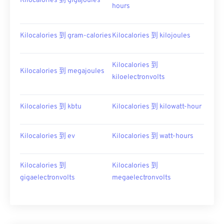
Kilocalories 到 gigajoules
hours
Kilocalories 到 gram-calories
Kilocalories 到 kilojoules
Kilocalories 到
Kilocalories 到 megajoules
kiloelectronvolts
Kilocalories 到 kbtu
Kilocalories 到 kilowatt-hour
Kilocalories 到 ev
Kilocalories 到 watt-hours
Kilocalories 到
Kilocalories 到
gigaelectronvolts
megaelectronvolts