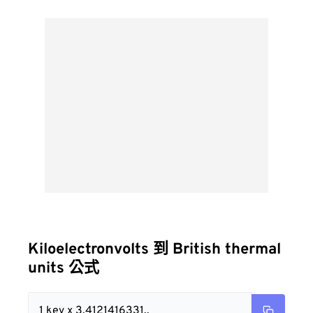
Kiloelectronvolts 到 British thermal
units 公式
1 kev x 3.4121416331..