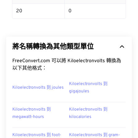
20
0
將名稱轉換為其他類型單位
FreeConvert.com 可以將 Kiloelectronvolts 轉換為
以下其他格式：
Kiloelectronvolts 到
Kiloelectronvolts 到 joules
gigajoules
Kiloelectronvolts 到
Kiloelectronvolts 到
megawatt-hours
kilocalories
Kiloelectronvolts 到 foot-
Kiloelectronvolts 到 gram-