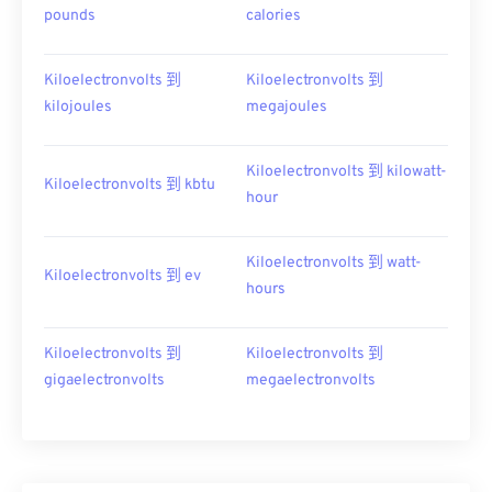
pounds
calories
Kiloelectronvolts 到
Kiloelectronvolts 到
kilojoules
megajoules
Kiloelectronvolts 到 kilowatt-
Kiloelectronvolts 到 kbtu
hour
Kiloelectronvolts 到 watt-
Kiloelectronvolts 到 ev
hours
Kiloelectronvolts 到
Kiloelectronvolts 到
gigaelectronvolts
megaelectronvolts