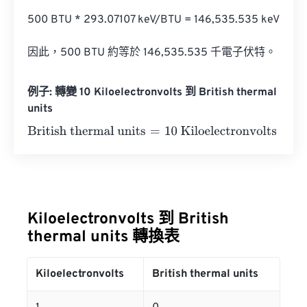
500 BTU * 293.07107 keV/BTU = 146,535.535 keV

因此，500 BTU 約等於 146,535.535 千電子伏特。
例子: 轉變 10 Kiloelectronvolts 到 British thermal
units
British thermal units
=
10 Kiloelectronvolts
×
3.412141633
Kiloelectronvolts 到 British
thermal units 轉換表
Kiloelectronvolts
British thermal units