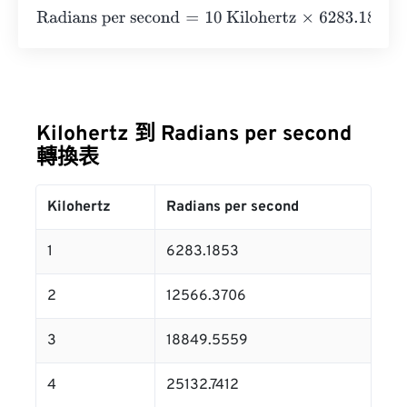
Radians per second
=
10 Kilohertz
×
6283.1853
=
62831.8
Kilohertz 到 Radians per second
轉換表
Kilohertz
Radians per second
1
6283.1853
2
12566.3706
3
18849.5559
4
25132.7412