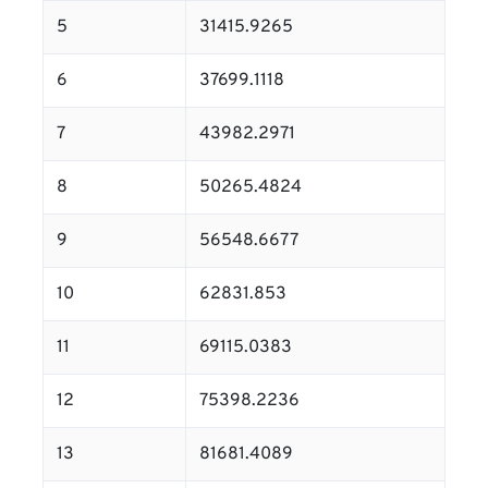
5
31415.9265
6
37699.1118
7
43982.2971
8
50265.4824
9
56548.6677
10
62831.853
11
69115.0383
12
75398.2236
13
81681.4089