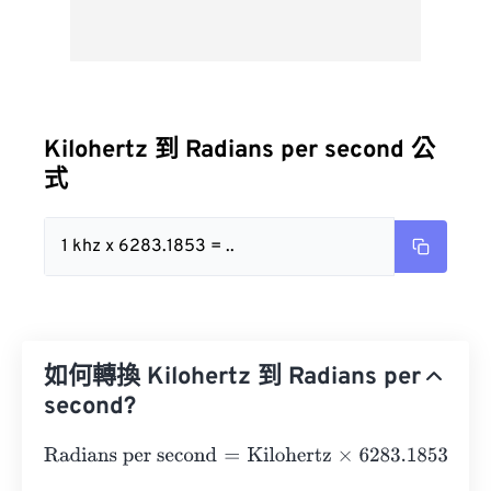
Kilohertz 到 Radians per second 公
式
1 khz x 6283.1853 = ..
如何轉換 Kilohertz 到 Radians per
second?
Radians per second
=
Kilohertz
×
6283.1853