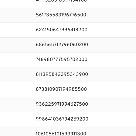
499320518397134700
561735583196776500
624150647996418200
686565712796060200
748980777595702000
811395842395343900
873810907194985500
936225971994627500
998641036794269200
1061056101593911300