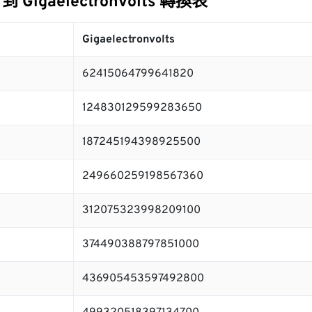
s 到 Gigaelectronvolts 轉換表
Gigaelectronvolts
62415064799641820
124830129599283650
187245194398925500
249660259198567360
312075323998209100
374490388797851000
436905453597492800