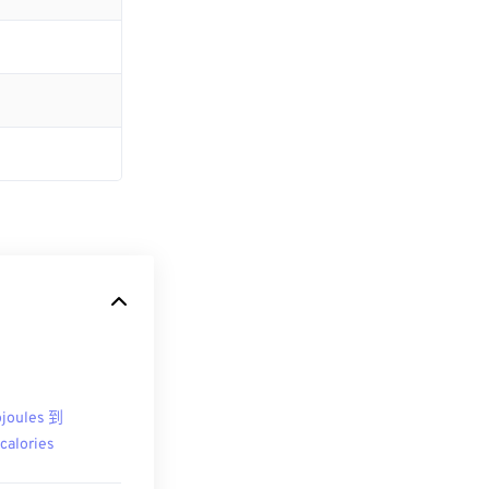
ojoules 到
ocalories