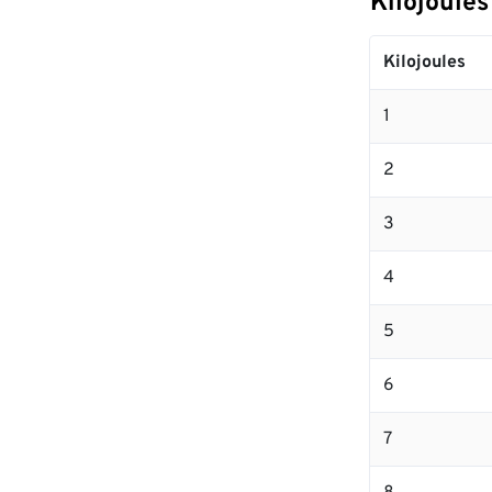
Kilojoule
Kilojoules
1
2
3
4
5
6
7