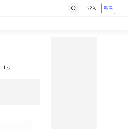
登入
報名
lts