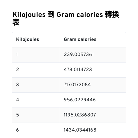
Kilojoules 到 Gram calories 轉換
表
Kilojoules
Gram calories
1
239.0057361
2
478.0114723
3
717.0172084
4
956.0229446
5
1195.0286807
6
1434.0344168