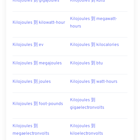
Kilojoules 到 gigajoules
Kilojoules 到 kbtu
Kilojoules 到 megawatt-
Kilojoules 到 kilowatt-hour
hours
Kilojoules 到 ev
Kilojoules 到 kilocalories
Kilojoules 到 megajoules
Kilojoules 到 btu
Kilojoules 到 joules
Kilojoules 到 watt-hours
Kilojoules 到
Kilojoules 到 foot-pounds
gigaelectronvolts
Kilojoules 到
Kilojoules 到
megaelectronvolts
kiloelectronvolts