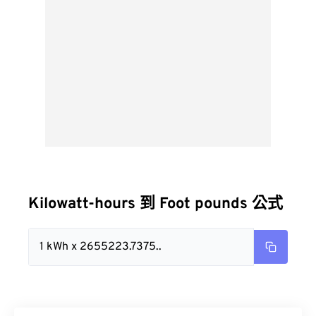
Kilowatt-hours 到 Foot pounds 公式
1 kWh x 2655223.7375..