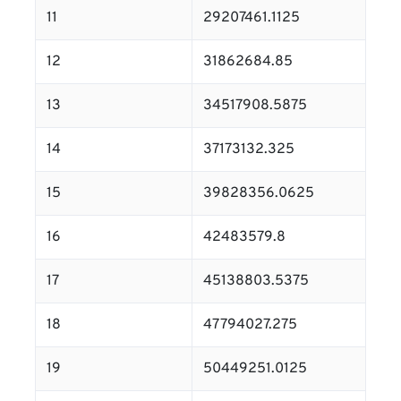
11
29207461.1125
12
31862684.85
13
34517908.5875
14
37173132.325
15
39828356.0625
16
42483579.8
17
45138803.5375
18
47794027.275
19
50449251.0125