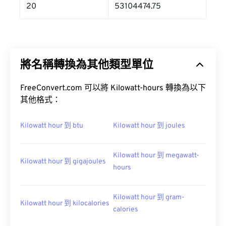
20
53104474.75
將名稱轉換為其他類型單位
FreeConvert.com 可以將 Kilowatt-hours 轉換為以下
其他格式：
Kilowatt hour 到 btu
Kilowatt hour 到 joules
Kilowatt hour 到 megawatt-
Kilowatt hour 到 gigajoules
hours
Kilowatt hour 到 gram-
Kilowatt hour 到 kilocalories
calories