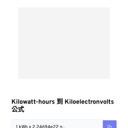
Kilowatt-hours 到 Kiloelectronvolts
公式
1 kWh x 2.24694e22 =..