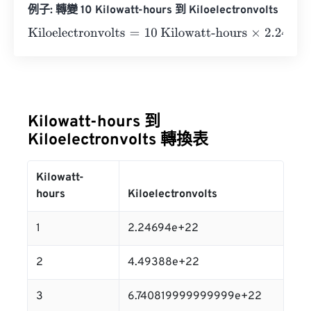
例子: 轉變 10 Kilowatt-hours 到 Kiloelectronvolts
Kiloelectronvolts
=
10 Kilowatt-hours
×
2.24694
e
22
=
2.24
Kilowatt-hours 到
Kiloelectronvolts 轉換表
Kilowatt-
hours
Kiloelectronvolts
1
2.24694e+22
2
4.49388e+22
3
6.740819999999999e+22