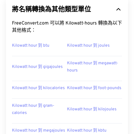
將名稱轉換為其他類型單位
FreeConvert.com 可以將 Kilowatt-hours 轉換為以下
其他格式：
Kilowatt hour 到 btu
Kilowatt hour 到 joules
Kilowatt hour 到 megawatt-
Kilowatt hour 到 gigajoules
hours
Kilowatt hour 到 kilocalories
Kilowatt hour 到 foot-pounds
Kilowatt hour 到 gram-
Kilowatt hour 到 kilojoules
calories
Kilowatt hour 到 megajoules
Kilowatt hour 到 kbtu