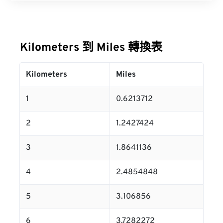
Kilometers 到 Miles 轉換表
Kilometers
Miles
1
0.6213712
2
1.2427424
3
1.8641136
4
2.4854848
5
3.106856
6
3.7282272