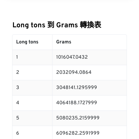
Long tons 到 Grams 轉換表
Long tons
Grams
1
1016047.0432
2
2032094.0864
3
3048141.1295999
4
4064188.1727999
5
5080235.2159999
6
6096282.2591999