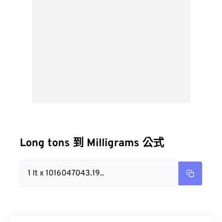
Long tons 到 Milligrams 公式
1 lt x 1016047043.19..