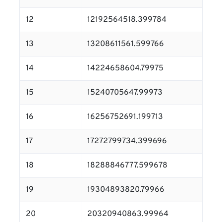
12
12192564518.399784
13
13208611561.599766
14
14224658604.79975
15
15240705647.99973
16
16256752691.199713
17
17272799734.399696
18
18288846777.599678
19
19304893820.79966
20
20320940863.99964