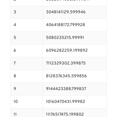
3
3048141129.599946
4
4064188172.799928
5
5080235215.99991
6
6096282259.199892
7
7112329302.399875
8
8128376345.599856
9
9144423388.799837
10
10160470431.99982
11
11176517475.199802