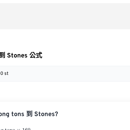
 到 Stones 公式
60 st
g tons 到 Stones?