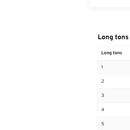
Long ton
Long tons
1
2
3
4
5