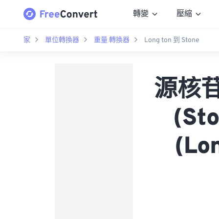
轉變
壓縮
家
單位轉換器
重量 轉換器
Long ton 到 Stone
源核苷酸
(S
(L