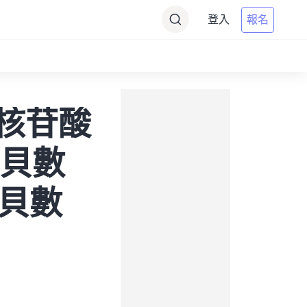
登入
報名
到靶核苷酸
拷貝數
拷貝數