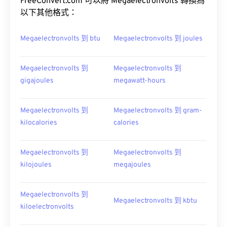
FreeConvert.com 可以將 Megaelectronvolts 轉換為
以下其他格式：
Megaelectronvolts 到 btu
Megaelectronvolts 到 joules
Megaelectronvolts 到
Megaelectronvolts 到
gigajoules
megawatt-hours
Megaelectronvolts 到
Megaelectronvolts 到 gram-
kilocalories
calories
Megaelectronvolts 到
Megaelectronvolts 到
kilojoules
megajoules
Megaelectronvolts 到
Megaelectronvolts 到 kbtu
kiloelectronvolts