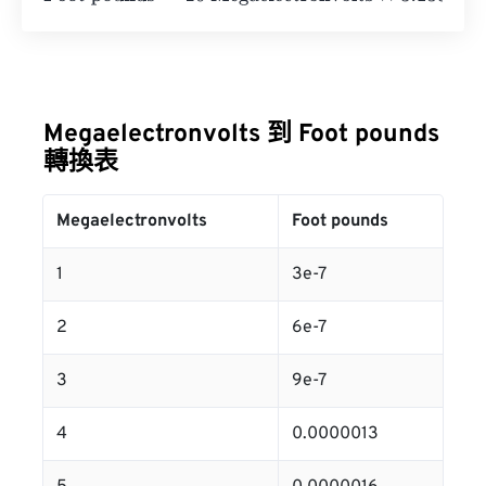
Megaelectronvolts 到 Foot pounds
轉換表
Megaelectronvolts
Foot pounds
1
3e-7
2
6e-7
3
9e-7
4
0.0000013