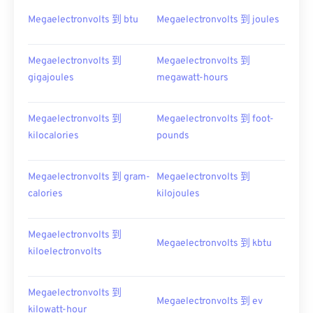
Megaelectronvolts 到 btu
Megaelectronvolts 到 joules
Megaelectronvolts 到
Megaelectronvolts 到
gigajoules
megawatt-hours
Megaelectronvolts 到
Megaelectronvolts 到 foot-
kilocalories
pounds
Megaelectronvolts 到 gram-
Megaelectronvolts 到
calories
kilojoules
Megaelectronvolts 到
Megaelectronvolts 到 kbtu
kiloelectronvolts
Megaelectronvolts 到
Megaelectronvolts 到 ev
kilowatt-hour