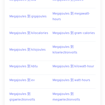
Megajoules 到 megawatt-
Megajoules 到 gigajoules
hours
Megajoules 到 kilocalories
Megajoules 到 gram-calories
Megajoules 到
Megajoules 到 kilojoules
kiloelectronvolts
Megajoules 到 kbtu
Megajoules 到 kilowatt-hour
Megajoules 到 ev
Megajoules 到 watt-hours
Megajoules 到
Megajoules 到
gigaelectronvolts
megaelectronvolts