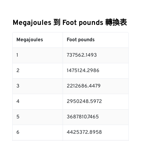
Megajoules 到 Foot pounds 轉換表
Megajoules
Foot pounds
1
737562.1493
2
1475124.2986
3
2212686.4479
4
2950248.5972
5
3687810.7465
6
4425372.8958