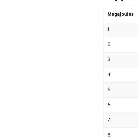
Megajoules
1
2
3
4
5
6
7
8