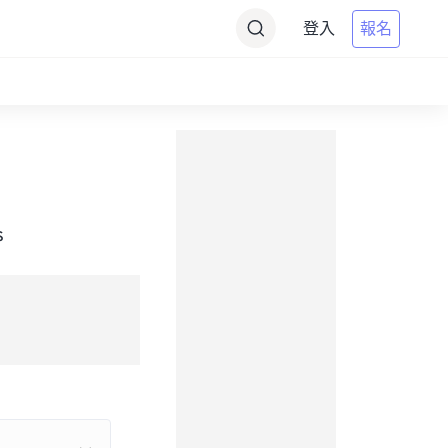
登入
報名
s