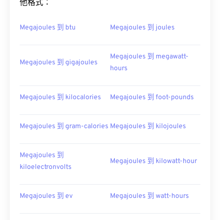
他格式：
Megajoules 到 btu
Megajoules 到 joules
Megajoules 到 megawatt-
Megajoules 到 gigajoules
hours
Megajoules 到 kilocalories
Megajoules 到 foot-pounds
Megajoules 到 gram-calories
Megajoules 到 kilojoules
Megajoules 到
Megajoules 到 kilowatt-hour
kiloelectronvolts
Megajoules 到 ev
Megajoules 到 watt-hours