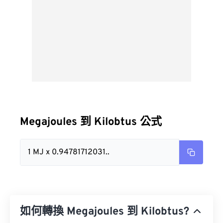
Megajoules 到 Kilobtus 公式
1 MJ x 0.94781712031..
如何轉換 Megajoules 到 Kilobtus?