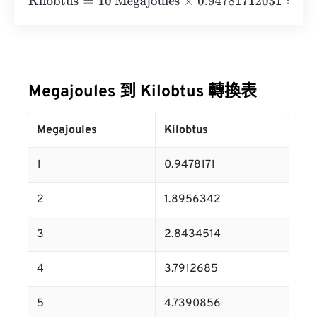
Kilobtus
=
10 Megajoules
×
0.94781712031
=
9.4781712
Kilo
Megajoules 到 Kilobtus 轉換表
Megajoules
Kilobtus
1
0.9478171
2
1.8956342
3
2.8434514
4
3.7912685
5
4.7390856