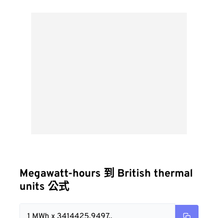
Megawatt-hours 到 British thermal
units 公式
1 MWh x 3414425.9497..