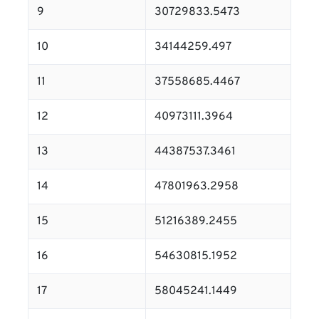
9
30729833.5473
10
34144259.497
11
37558685.4467
12
40973111.3964
13
44387537.3461
14
47801963.2958
15
51216389.2455
16
54630815.1952
17
58045241.1449