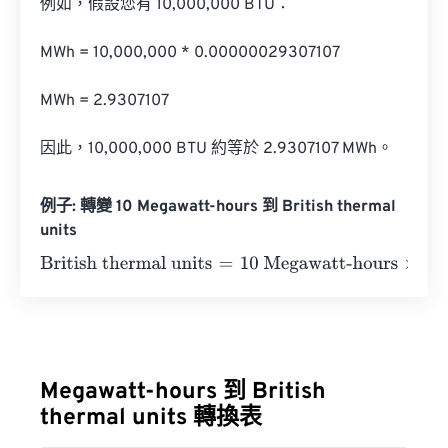
例如，假設您有 10,000,000 BTU：

MWh = 10,000,000 * 0.00000029307107

MWh = 2.9307107

因此，10,000,000 BTU 約等於 2.9307107 MWh。
例子: 轉變 10 Megawatt-hours 到 British thermal
units
British thermal units
=
10 Megawatt-hours
×
3414425.949
Megawatt-hours 到 British
thermal units 轉換表