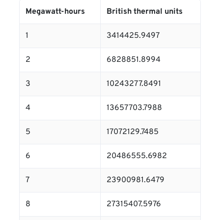
Megawatt-hours
British thermal units
1
3414425.9497
2
6828851.8994
3
10243277.8491
4
13657703.7988
5
17072129.7485
6
20486555.6982
7
23900981.6479
8
27315407.5976