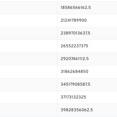
18586566162.5
21241789900
23897013637.5
26552237375
29207461112.5
31862684850
34517908587.5
37173132325
39828356062.5