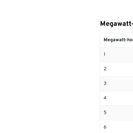
Megawatt
Megawatt-ho
1
2
3
4
5
6