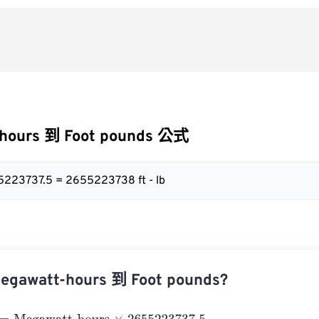
hours 到 Foot pounds 公式
5223737.5 = 2655223738 ft - lb
awatt-hours 到 Foot pounds?