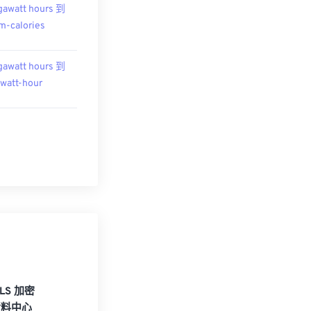
awatt hours 到
m-calories
awatt hours 到
owatt-hour
TLS 加密
資料中心