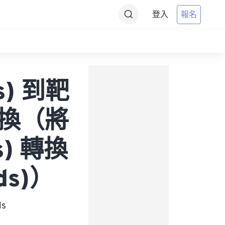
登入
報名
s) 到靶
的轉換（將
s) 轉換
ds)）
s