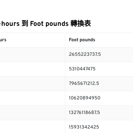
-hours 到 Foot pounds 轉換表
urs
Foot pounds
2655223737.5
5310447475
7965671212.5
10620894950
13276118687.5
15931342425