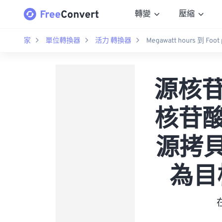
轉變
壓縮
家
單位轉換器
活力 轉換器
Megawatt hours 到 Foot
源核苷酸
核苷酸 
源拷貝數
為目標