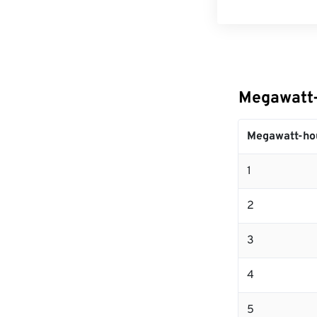
Megawatt
Megawatt-ho
1
2
3
4
5