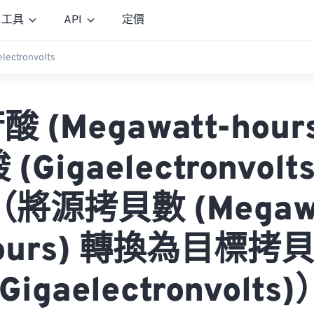
工具
API
定價
lectronvolts
 (Megawatt-hour
(Gigaelectronvolt
將源拷貝數 (Megaw
ours) 轉換為目標拷
(Gigaelectronvolts)