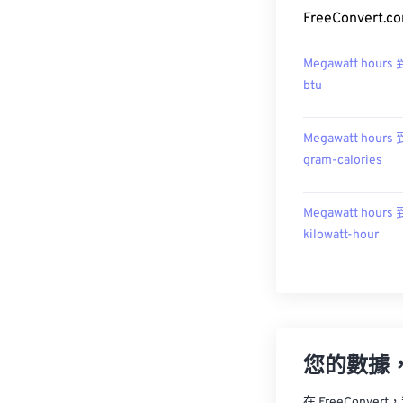
FreeConver
Megawatt hours 
btu
Megawatt hours 
gram-calories
Megawatt hours 
kilowatt-hour
您的數據
在 FreeCon