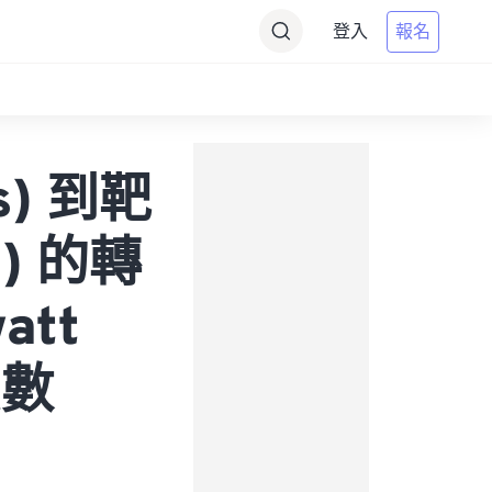
登入
報名
s) 到靶
s) 的轉
att
貝數
）