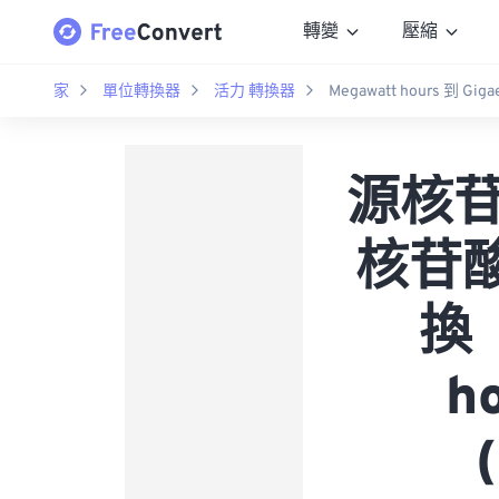
轉變
壓縮
家
單位轉換器
活力 轉換器
Megawatt hours 到 Gigae
源核苷酸
核苷酸 
換（
h