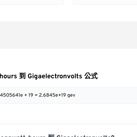
hours 到 Gigaelectronvolts 公式
84505641e + 19 = 2.6845e+19 gev