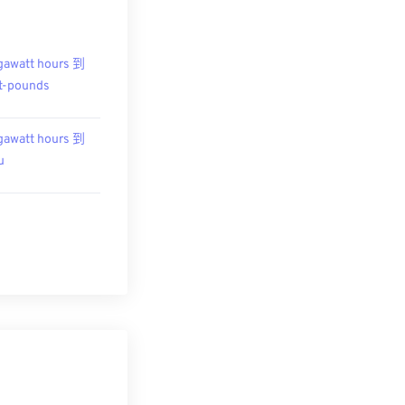
awatt hours 到
t-pounds
awatt hours 到
u