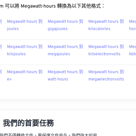
t.com 可以將 Megawatt-hours 轉換為以下其他格式：
到
Megawatt hours 到
Megawatt hours 到
Megawatt hours 到
Meg
joules
gigajoules
kilocalories
foo
到
Megawatt hours 到
Megawatt hours 到
Megawatt hours 到
Meg
kilojoules
megajoules
kiloelectronvolts
kbt
到
Megawatt hours 到
Megawatt hours 到
Megawatt hours 到
ev
watt-hours
megaelectronvolts
，我們的首要任務
vert，我們不僅轉換文件，更保護文件安全。我們強大的安