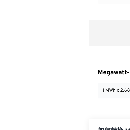
Megawatt-
1 MWh x 2.6