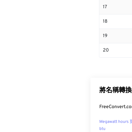
17
18
19
20
將名稱轉換
FreeConver
Megawatt hours 
btu