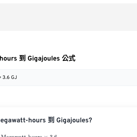
hours 到 Gigajoules 公式
= 3.6 GJ
awatt-hours 到 Gigajoules?