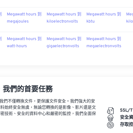
到
Megawatt hours 到
Megawatt hours 到
Megawatt hours 到
Meg
megajoules
kiloelectronvolts
kbtu
kil
到
Megawatt hours 到
Megawatt hours 到
Megawatt hours 到
watt-hours
gigaelectronvolts
megaelectronvolts
，我們的首要任務
vert，我們不僅轉換文件，更保護文件安全。我們強大的安
資料始終安全無虞，無論您轉換的是影像、影片還是文
SSL/
加密技術、安全的資料中心和嚴密的監控，我們全面保
安全
。
存取