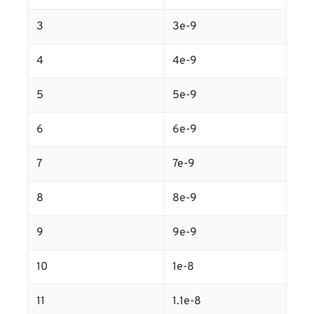
3
3e-9
4
4e-9
5
5e-9
6
6e-9
7
7e-9
8
8e-9
9
9e-9
10
1e-8
11
1.1e-8