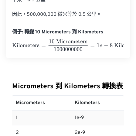
千米 = 0.5 公里

因此，500,000,000 微米等於 0.5 公里。
例子: 轉變 10 Micrometers 到 Kilometers
Kilometers
=
10 Micrometers
1000000000
=
1
e
-
8
Kilomete
Micrometers 到 Kilometers 轉換表
Micrometers
Kilometers
1
1e-9
2
2e-9