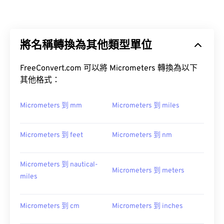
將名稱轉換為其他類型單位
FreeConvert.com 可以將 Micrometers 轉換為以下
其他格式：
Micrometers 到 mm
Micrometers 到 miles
Micrometers 到 feet
Micrometers 到 nm
Micrometers 到 nautical-
Micrometers 到 meters
miles
Micrometers 到 cm
Micrometers 到 inches