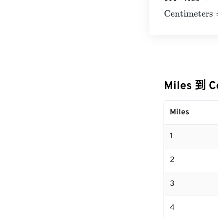
Centimeters
=
1
Miles 到 
Miles
1
2
3
4