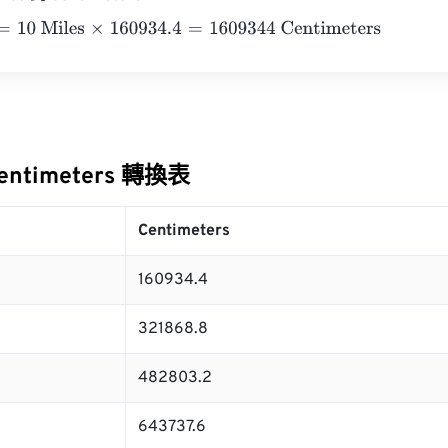
0 Miles
×
160934.4
=
1609344
Centimeters
Centimeters 轉換表
Centimeters
160934.4
321868.8
482803.2
643737.6