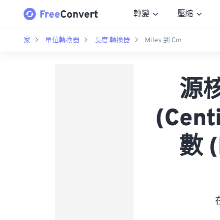
轉變
壓縮
家
單位轉換器
長度 轉換器
Miles 到 Cm
源核
(Cen
數 