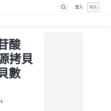
登入
報名
核苷酸
（將源拷貝
拷貝數
s