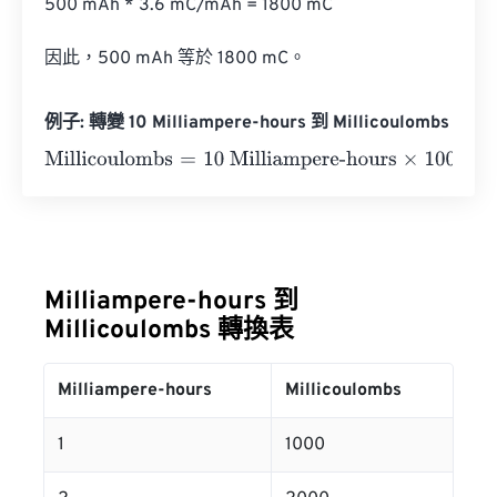
500 mAh * 3.6 mC/mAh = 1800 mC

因此，500 mAh 等於 1800 mC。
例子: 轉變 10 Milliampere-hours 到 Millicoulombs
Millicoulombs
=
10 Milliampere-hours
×
1000
=
10000
Milli
Milliampere-hours 到
Millicoulombs 轉換表
Milliampere-hours
Millicoulombs
1
1000