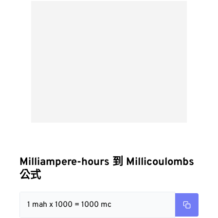
Milliampere-hours 到 Millicoulombs
公式
1 mah x 1000 = 1000 mc