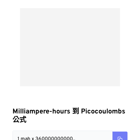
Milliampere-hours 到 Picocoulombs
公式
1 mah x 360000000000..