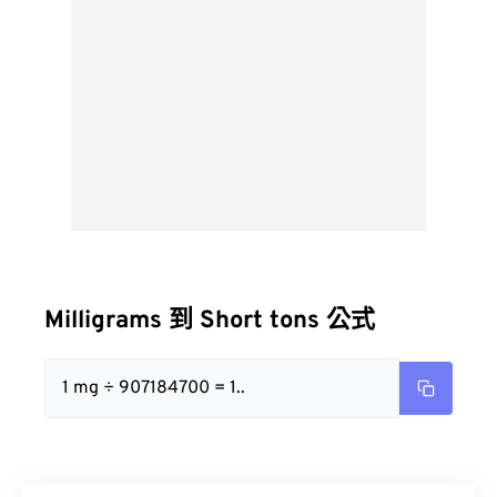
Milligrams 到 Short tons 公式
1 mg ÷ 907184700 = 1..