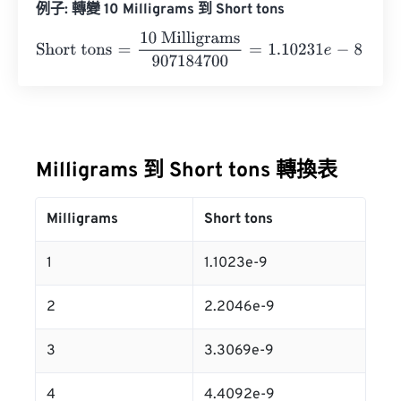
例子: 轉變 10 Milligrams 到 Short tons
Short tons
=
10 Milligrams
907184700
=
1.10231
e
-
8
Short t
Milligrams 到 Short tons 轉換表
Milligrams
Short tons
1
1.1023e-9
2
2.2046e-9
3
3.3069e-9
4
4.4092e-9