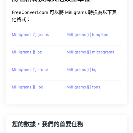
FreeConvert.com 可以將 Milligrams 轉換為以下其
他格式：
Milligrams 到 grams
Milligrams 到 long-ton
Milligrams 到 oz
Milligrams 到 micrograms
Milligrams 到 stone
Milligrams 到 kg
Milligrams 到 lbs
Milligrams 到 tons
您的數據，我們的首要任務